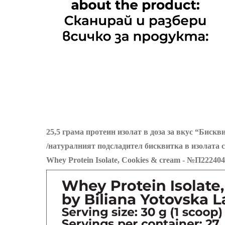
25,5 грама протеин изолат в доза за вкус “Бискв
/натуралният подсладител бисквитка в изолата 
Whey Protein Isolate, Cookies & cream - №П222404