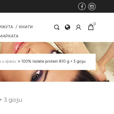
0
ИЖУТА
КНИГИ
 МАРКАТА
 и храни
100% Isolate protein 810 g + 3 дози
 + 3 дози