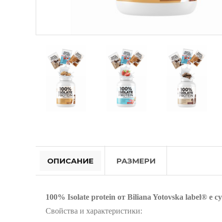
ОПИСАНИЕ
РАЗМЕРИ
100% Isolate protein от Biliana Yotovska label® 
Cвoйcтвa и xapaĸтepиcтиĸи: